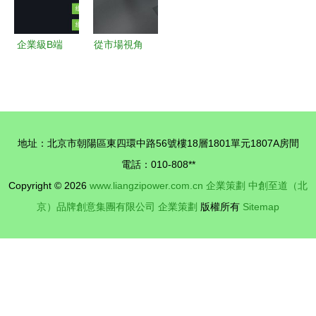
企業級B端
從市場視角
設計體系
看企業展館
以產品思維
設計的成效
建立設計規
與價值
范的市場調
地址：北京市朝陽區東四環中路56號樓18層1801單元1807A房間
查與實踐路
電話：010-808**
徑
Copyright © 2026
www.liangzipower.com.cn
企業策劃
中創至道（北
京）品牌創意集團有限公司
企業策劃
版權所有
Sitemap