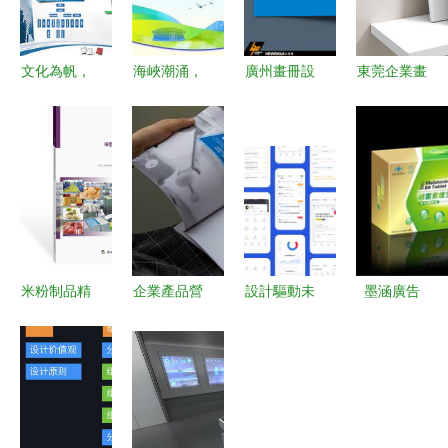
文化為帆，
海峽潮涌，
廣州畫冊設
東莞企業畫
品牌為槳
設計賦能
計與印刷
冊與產品宣
企業展板設
——2023
以和為貴，
傳冊設計案
計如何點亮
福建旅游產
策劃卓越品
例解析 以
公司形象與
品工業設計
牌形象
策劃驅動品
主營宣傳
大賽獎項評
牌視覺傳播
審正式啟動
米粉制品精
企業產品營
設計驅動未
墨涵廣告
深加工項目
銷策劃的關
來 瞭望智
以深度市場
商業計劃書
鍵要素與注
庫App如何
調查驅動企
（旗訊網企
意事項
賦能工業設
業宣傳物料
業策劃版）
計與企業戰
設計
略